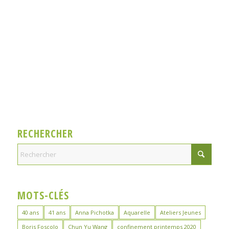
RECHERCHER
MOTS-CLÉS
40 ans
41 ans
Anna Pichotka
Aquarelle
Ateliers Jeunes
Boris Foscolo
Chun Yu Wang
confinement printemps 2020