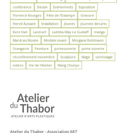
conférence
Dessin
Evénements
Exposition
Florence Bourges
Fête de l'Estampe
Gravure
Hervé Aussant
Installation
Jeunes
Journée des arts
Kere Dali
Land-art
Laëtitia-May Le Guélaff
manga
Mardi au Musée
Modèle vivant
Morgane Ruhlmann
Orangerie
Peinture
porteouverte
porte ouverte
reconfinement novembre
Sculpture
Stage
vernissage
videos
Vie de l'Atelier
Wang Chunyu
Atelier du Thabor - Association ART