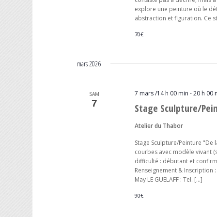
explore une peinture où le dé
abstraction et figuration. Ce s
70€
mars 2026
7 mars /14 h 00 min
-
20 h 00 
SAM
7
Stage Sculpture/Pei
Atelier du Thabor
Stage Sculpture/Peinture "De
courbes avec modèle vivant (s
difficulté : débutant et confi
Renseignement & Inscription : I
May LE GUELAFF : Tel. […]
90€