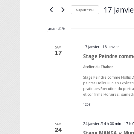
Rechercher
17 janvie
Évènements
NAVIGATION
Aujourd’hui
par
Sélectionnez
mot-
DE
une
clé.
janvier 2026
date.
VUES
17 janvier
-
18 janvier
SAM
ÉVÈNEMENTS
17
Stage Peindre comme
Atelier du Thabor
Stage Peindre comme Hollis D
peintre Hollis Dunlap Explicat
pratiques Execution du portrai
et confirmé Horaires : samedi:
120€
24 janvier /14 h 00 min
-
17 h 
SAM
24
Stage MANGA « Mign