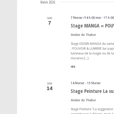
février 2026
7 février /14 h 00 min
-
17 h 0
SAM
7
Stage MANGA « POUV
Atelier du Thabor
Stage DESSIN MANGA du samedi
: POUVOIR & LUMIERE Sur papier
lumineux de la magie ou de la 
Horaires […]
48€
14 février
-
15 février
SAM
14
Stage Peinture La su
Atelier du Thabor
Stage Peinture "La suggestion 
consiste pas à décrire, mais a