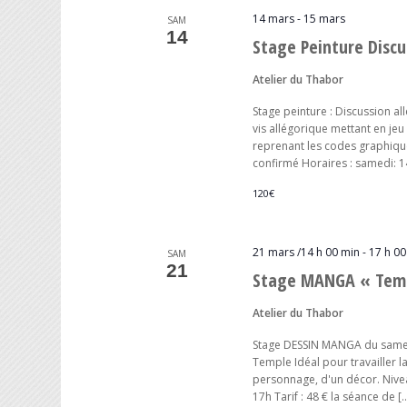
14 mars
-
15 mars
SAM
14
Stage Peinture Discu
Atelier du Thabor
Stage peinture : Discussion a
vis allégorique mettant en je
reprenant les codes graphique
confirmé Horaires : samedi: 1
120€
21 mars /14 h 00 min
-
17 h 00
SAM
21
Stage MANGA « Tem
Atelier du Thabor
Stage DESSIN MANGA du samed
Temple Idéal pour travailler la
personnage, d'un décor. Niveau
17h Tarif : 48 € la séance de [