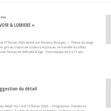
0 min
OIR & LUMIERE »
 07 février 2026 animé par Florence Bourges. --- Thème du stage
 gris au crayon de couleurs et poscas, on travaille les effets
nuit. Niveau de difficulté & âge : Tous niveaux de 9 à 17 ans
ggestion du détail
du détail" les 14 et 15 février 2026 --- Programme : Peindre ne
̀ suggérer. À partir de fleurs et de formes végétales, ce stage