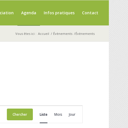
ciation
Agenda
Infos pratiques
Contact
Vous êtes ici :
Accueil
/
Évènements
/
Évènements
Navigation
de
Chercher
Liste
Mois
Jour
vues