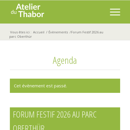
Vous êtes ici :
Accueil
/
Évènements
/
Forum Festif 2026 au
parc Oberthür
Agenda
Cet évènement est passé.
FORUM FESTIF 2026 AU PARC
OBERTHÜR