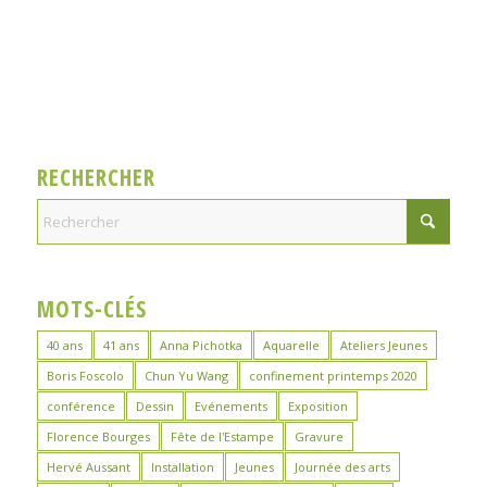
RECHERCHER
MOTS-CLÉS
40 ans
41 ans
Anna Pichotka
Aquarelle
Ateliers Jeunes
Boris Foscolo
Chun Yu Wang
confinement printemps 2020
conférence
Dessin
Evénements
Exposition
Florence Bourges
Fête de l'Estampe
Gravure
Hervé Aussant
Installation
Jeunes
Journée des arts