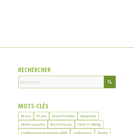
RECHERCHER
MOTS-CLÉS
40 ans
41 ans
Anna Pichotka
Aquarelle
Ateliers Jeunes
Boris Foscolo
Chun Yu Wang
confinement printemps 2020
conférence
Dessin