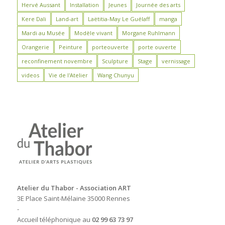
Hervé Aussant
Installation
Jeunes
Journée des arts
Kere Dali
Land-art
Laëtitia-May Le Guélaff
manga
Mardi au Musée
Modèle vivant
Morgane Ruhlmann
Orangerie
Peinture
porteouverte
porte ouverte
reconfinement novembre
Sculpture
Stage
vernissage
videos
Vie de l'Atelier
Wang Chunyu
Atelier du Thabor - Association ART
3E Place Saint-Mélaine 35000 Rennes
-
Accueil téléphonique au
02 99 63 73 97