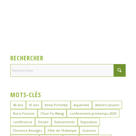
RECHERCHER
MOTS-CLÉS
40 ans
41 ans
Anna Pichotka
Aquarelle
Ateliers Jeunes
Boris Foscolo
Chun Yu Wang
confinement printemps 2020
conférence
Dessin
Evénements
Exposition
Florence Bourges
Fête de l'Estampe
Gravure