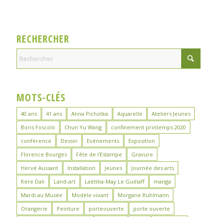
RECHERCHER
MOTS-CLÉS
40 ans
41 ans
Anna Pichotka
Aquarelle
Ateliers Jeunes
Boris Foscolo
Chun Yu Wang
confinement printemps 2020
conférence
Dessin
Evénements
Exposition
Florence Bourges
Fête de l'Estampe
Gravure
Hervé Aussant
Installation
Jeunes
Journée des arts
Kere Dali
Land-art
Laëtitia-May Le Guélaff
manga
Mardi au Musée
Modèle vivant
Morgane Ruhlmann
Orangerie
Peinture
porteouverte
porte ouverte