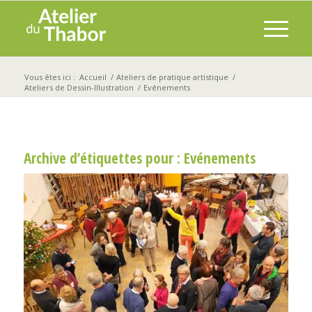
Vous êtes ici :
Accueil
/
Ateliers de pratique artistique
/
Ateliers de Dessin-Illustration
/
Evénements
Archive d’étiquettes pour :
Evénements