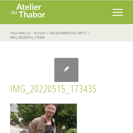
Vous êtes ici :
Accueil
/
24e JOURNEE DES ARTS
/
IMG_20220515_173435
IMG_20220515_173435