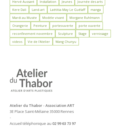
Hervé Aussant
Installation
Jeunes
Journée des arts
Kere Dali
Land-art
Laëtitia-May Le Guélaff
manga
Mardi au Musée
Modèle vivant
Morgane Ruhlmann
Orangerie
Peinture
porteouverte
porte ouverte
reconfinement novembre
Sculpture
Stage
vernissage
videos
Vie de l'Atelier
Wang Chunyu
Atelier du Thabor - Association ART
3E Place Saint-Mélaine 35000 Rennes
-
Accueil téléphonique au
02 99 63 73 97