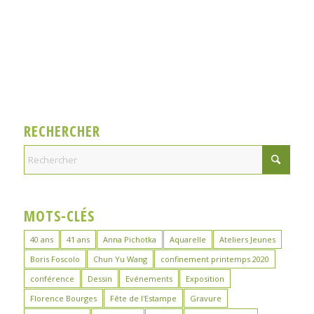
RECHERCHER
MOTS-CLÉS
40 ans
41 ans
Anna Pichotka
Aquarelle
Ateliers Jeunes
Boris Foscolo
Chun Yu Wang
confinement printemps 2020
conférence
Dessin
Evénements
Exposition
Florence Bourges
Fête de l'Estampe
Gravure