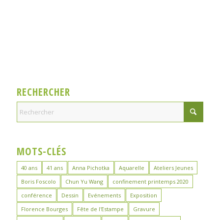
RECHERCHER
MOTS-CLÉS
40 ans
41 ans
Anna Pichotka
Aquarelle
Ateliers Jeunes
Boris Foscolo
Chun Yu Wang
confinement printemps 2020
conférence
Dessin
Evénements
Exposition
Florence Bourges
Fête de l'Estampe
Gravure