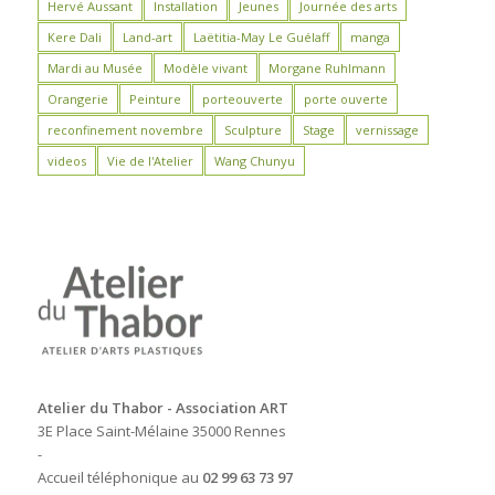
Hervé Aussant
Installation
Jeunes
Journée des arts
Kere Dali
Land-art
Laëtitia-May Le Guélaff
manga
Mardi au Musée
Modèle vivant
Morgane Ruhlmann
Orangerie
Peinture
porteouverte
porte ouverte
reconfinement novembre
Sculpture
Stage
vernissage
videos
Vie de l'Atelier
Wang Chunyu
Atelier du Thabor - Association ART
3E Place Saint-Mélaine 35000 Rennes
-
Accueil téléphonique au
02 99 63 73 97