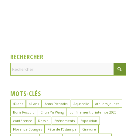
RECHERCHER
MOTS-CLÉS
40 ans
41 ans
Anna Pichotka
Aquarelle
Ateliers Jeunes
Boris Foscolo
Chun Yu Wang
confinement printemps 2020
conférence
Dessin
Evénements
Exposition
Florence Bourges
Fête de l'Estampe
Gravure