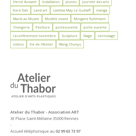
Hervé Aussant
Installation
Jeunes
Journée des arts
Kere Dali
Land-art
Laëtitia-May Le Guélaff
manga
Mardi au Musée
Modèle vivant
Morgane Ruhlmann
Orangerie
Peinture
porteouverte
porte ouverte
reconfinement novembre
Sculpture
Stage
vernissage
videos
Vie de l'Atelier
Wang Chunyu
Atelier du Thabor - Association ART
3E Place Saint-Mélaine 35000 Rennes
-
Accueil téléphonique au
02 99 63 73 97