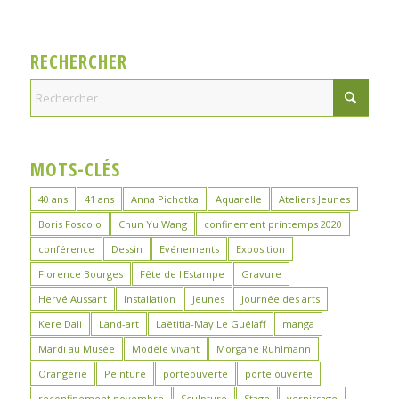
RECHERCHER
MOTS-CLÉS
40 ans
41 ans
Anna Pichotka
Aquarelle
Ateliers Jeunes
Boris Foscolo
Chun Yu Wang
confinement printemps 2020
conférence
Dessin
Evénements
Exposition
Florence Bourges
Fête de l'Estampe
Gravure
Hervé Aussant
Installation
Jeunes
Journée des arts
Kere Dali
Land-art
Laëtitia-May Le Guélaff
manga
Mardi au Musée
Modèle vivant
Morgane Ruhlmann
Orangerie
Peinture
porteouverte
porte ouverte
reconfinement novembre
Sculpture
Stage
vernissage