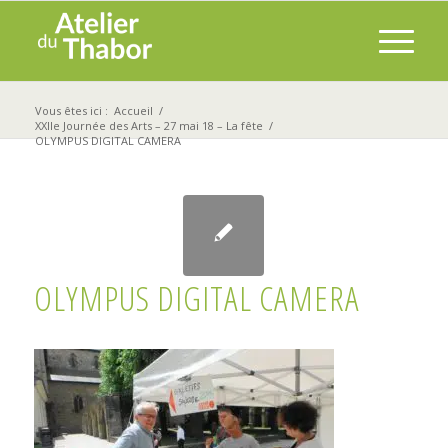
Vous êtes ici :
Accueil
/
XXIIe Journée des Arts – 27 mai 18 – La fête
/
OLYMPUS DIGITAL CAMERA
OLYMPUS DIGITAL CAMERA