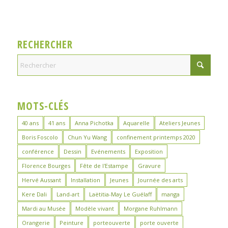
RECHERCHER
MOTS-CLÉS
40 ans
41 ans
Anna Pichotka
Aquarelle
Ateliers Jeunes
Boris Foscolo
Chun Yu Wang
confinement printemps 2020
conférence
Dessin
Evénements
Exposition
Florence Bourges
Fête de l'Estampe
Gravure
Hervé Aussant
Installation
Jeunes
Journée des arts
Kere Dali
Land-art
Laëtitia-May Le Guélaff
manga
Mardi au Musée
Modèle vivant
Morgane Ruhlmann
Orangerie
Peinture
porteouverte
porte ouverte