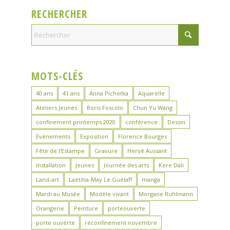
RECHERCHER
MOTS-CLÉS
40 ans
41 ans
Anna Pichotka
Aquarelle
Ateliers Jeunes
Boris Foscolo
Chun Yu Wang
confinement printemps 2020
conférence
Dessin
Evénements
Exposition
Florence Bourges
Fête de l'Estampe
Gravure
Hervé Aussant
Installation
Jeunes
Journée des arts
Kere Dali
Land-art
Laëtitia-May Le Guélaff
manga
Mardi au Musée
Modèle vivant
Morgane Ruhlmann
Orangerie
Peinture
porteouverte
porte ouverte
reconfinement novembre