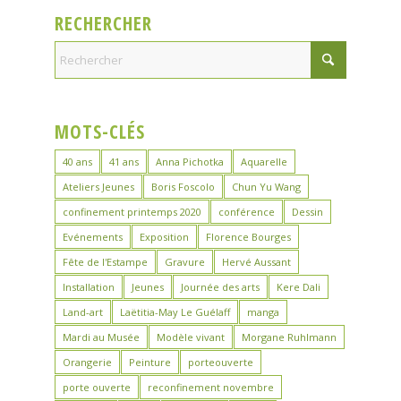
RECHERCHER
MOTS-CLÉS
40 ans
41 ans
Anna Pichotka
Aquarelle
Ateliers Jeunes
Boris Foscolo
Chun Yu Wang
confinement printemps 2020
conférence
Dessin
Evénements
Exposition
Florence Bourges
Fête de l'Estampe
Gravure
Hervé Aussant
Installation
Jeunes
Journée des arts
Kere Dali
Land-art
Laëtitia-May Le Guélaff
manga
Mardi au Musée
Modèle vivant
Morgane Ruhlmann
Orangerie
Peinture
porteouverte
porte ouverte
reconfinement novembre