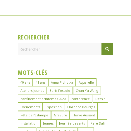
RECHERCHER
MOTS-CLÉS
40 ans
41 ans
Anna Pichotka
Aquarelle
Ateliers Jeunes
Boris Foscolo
Chun Yu Wang
confinement printemps 2020
conférence
Dessin
Evénements
Exposition
Florence Bourges
Fête de l'Estampe
Gravure
Hervé Aussant
Installation
Jeunes
Journée des arts
Kere Dali