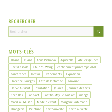
RECHERCHER
MOTS-CLÉS
40 ans
41 ans
Anna Pichotka
Aquarelle
Ateliers Jeunes
Boris Foscolo
Chun Yu Wang
confinement printemps 2020
conférence
Dessin
Evénements
Exposition
Florence Bourges
Fête de l'Estampe
Gravure
Hervé Aussant
Installation
Jeunes
Journée des arts
Kere Dali
Land-art
Laëtitia-May Le Guélaff
manga
Mardi au Musée
Modèle vivant
Morgane Ruhlmann
Orangerie
Peinture
porteouverte
porte ouverte