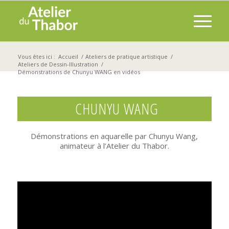
Vous êtes ici :
Accueil
/
Ateliers de pratique artistique
/
Ateliers de Dessin-Illustration
/
Démonstrations de Chunyu WANG en vidéos
CHUNYU WANG
Démonstrations en aquarelle par Chunyu Wang,
animateur à l’Atelier du Thabor.