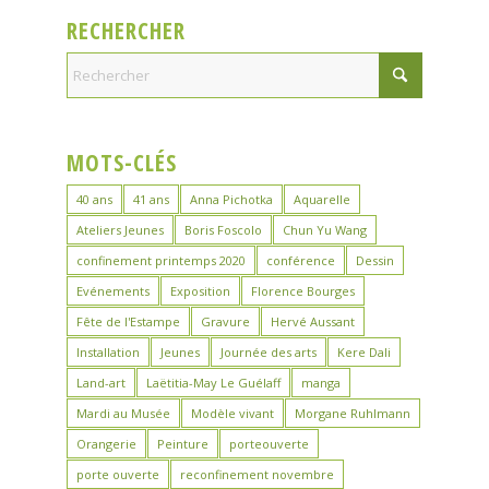
RECHERCHER
MOTS-CLÉS
40 ans
41 ans
Anna Pichotka
Aquarelle
Ateliers Jeunes
Boris Foscolo
Chun Yu Wang
confinement printemps 2020
conférence
Dessin
Evénements
Exposition
Florence Bourges
Fête de l'Estampe
Gravure
Hervé Aussant
Installation
Jeunes
Journée des arts
Kere Dali
Land-art
Laëtitia-May Le Guélaff
manga
Mardi au Musée
Modèle vivant
Morgane Ruhlmann
Orangerie
Peinture
porteouverte
porte ouverte
reconfinement novembre