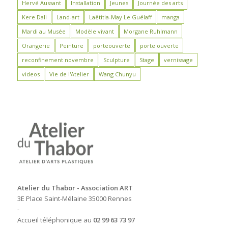
Hervé Aussant
Installation
Jeunes
Journée des arts
Kere Dali
Land-art
Laëtitia-May Le Guélaff
manga
Mardi au Musée
Modèle vivant
Morgane Ruhlmann
Orangerie
Peinture
porteouverte
porte ouverte
reconfinement novembre
Sculpture
Stage
vernissage
videos
Vie de l'Atelier
Wang Chunyu
Atelier du Thabor - Association ART
3E Place Saint-Mélaine 35000 Rennes
-
Accueil téléphonique au
02 99 63 73 97