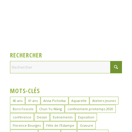
RECHERCHER
MOTS-CLÉS
40 ans
41 ans
Anna Pichotka
Aquarelle
Ateliers Jeunes
Boris Foscolo
Chun Yu Wang
confinement printemps 2020
conférence
Dessin
Evénements
Exposition
Florence Bourges
Fête de l'Estampe
Gravure