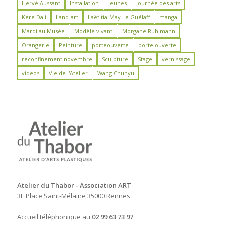
Hervé Aussant
Installation
Jeunes
Journée des arts
Kere Dali
Land-art
Laëtitia-May Le Guélaff
manga
Mardi au Musée
Modèle vivant
Morgane Ruhlmann
Orangerie
Peinture
porteouverte
porte ouverte
reconfinement novembre
Sculpture
Stage
vernissage
videos
Vie de l'Atelier
Wang Chunyu
Atelier du Thabor - Association ART
3E Place Saint-Mélaine 35000 Rennes
-
Accueil téléphonique au
02 99 63 73 97