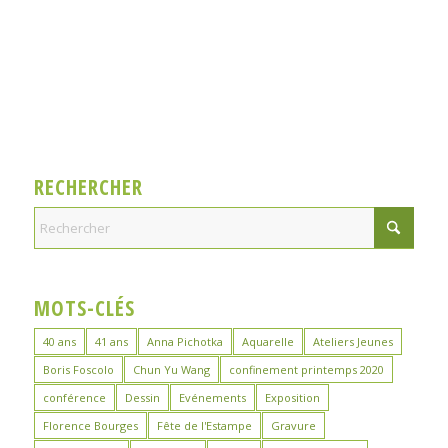
RECHERCHER
MOTS-CLÉS
40 ans
41 ans
Anna Pichotka
Aquarelle
Ateliers Jeunes
Boris Foscolo
Chun Yu Wang
confinement printemps 2020
conférence
Dessin
Evénements
Exposition
Florence Bourges
Fête de l'Estampe
Gravure