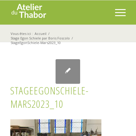
Vous êtes ici :
Accueil
/
Stage Egon Schiele par Boris Foscolo
/
StageEgonSchiele-Mars2023_10
STAGEEGONSCHIELE-
MARS2023_10