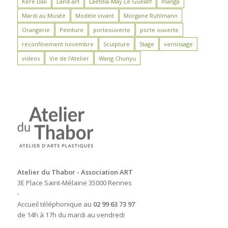
Kere Dali
Land-art
Laëtitia-May Le Guélaff
manga
Mardi au Musée
Modèle vivant
Morgane Ruhlmann
Orangerie
Peinture
porteouverte
porte ouverte
reconfinement novembre
Sculpture
Stage
vernissage
videos
Vie de l'Atelier
Wang Chunyu
Atelier du Thabor - Association ART
3E Place Saint-Mélaine 35000 Rennes
-
Accueil téléphonique au
02 99 63 73 97
de 14h à 17h du mardi au vendredi