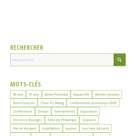
RECHERCHER
MOTS-CLÉS
40 ans
41 ans
Anna Pichotka
Aquarelle
Ateliers Jeunes
Boris Foscolo
Chun Yu Wang
confinement printemps 2020
conférence
Dessin
Evénements
Exposition
Florence Bourges
Fête de l'Estampe
Gravure
Hervé Aussant
Installation
Jeunes
Journée des arts