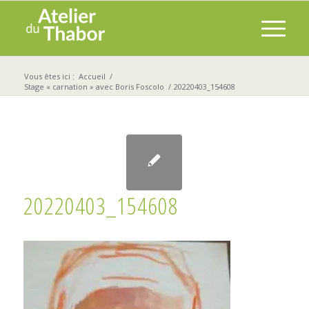
Vous êtes ici :
Accueil
/
Stage « carnation » avec Boris Foscolo
/
20220403_154608
20220403_154608