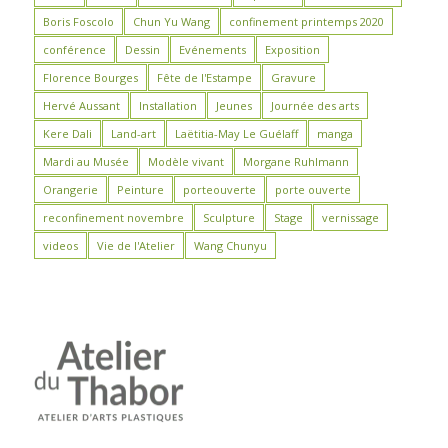
Boris Foscolo
Chun Yu Wang
confinement printemps 2020
conférence
Dessin
Evénements
Exposition
Florence Bourges
Fête de l'Estampe
Gravure
Hervé Aussant
Installation
Jeunes
Journée des arts
Kere Dali
Land-art
Laëtitia-May Le Guélaff
manga
Mardi au Musée
Modèle vivant
Morgane Ruhlmann
Orangerie
Peinture
porteouverte
porte ouverte
reconfinement novembre
Sculpture
Stage
vernissage
videos
Vie de l'Atelier
Wang Chunyu