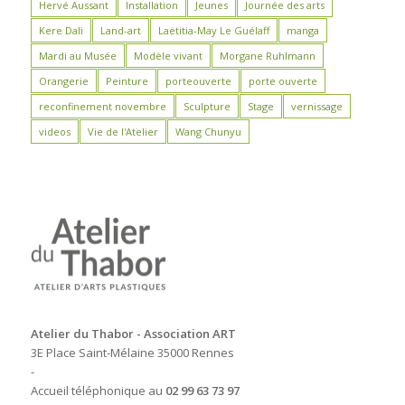
Hervé Aussant
Installation
Jeunes
Journée des arts
Kere Dali
Land-art
Laëtitia-May Le Guélaff
manga
Mardi au Musée
Modèle vivant
Morgane Ruhlmann
Orangerie
Peinture
porteouverte
porte ouverte
reconfinement novembre
Sculpture
Stage
vernissage
videos
Vie de l'Atelier
Wang Chunyu
Atelier du Thabor - Association ART
3E Place Saint-Mélaine 35000 Rennes
-
Accueil téléphonique au
02 99 63 73 97