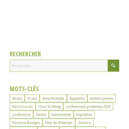
RECHERCHER
MOTS-CLÉS
40 ans
41 ans
Anna Pichotka
Aquarelle
Ateliers Jeunes
Boris Foscolo
Chun Yu Wang
confinement printemps 2020
conférence
Dessin
Evénements
Exposition
Florence Bourges
Fête de l'Estampe
Gravure