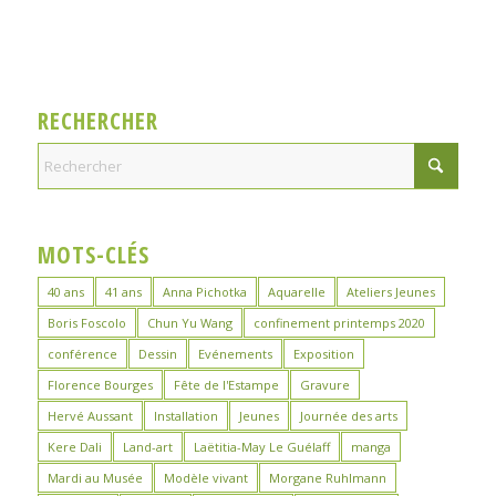
RECHERCHER
MOTS-CLÉS
40 ans
41 ans
Anna Pichotka
Aquarelle
Ateliers Jeunes
Boris Foscolo
Chun Yu Wang
confinement printemps 2020
conférence
Dessin
Evénements
Exposition
Florence Bourges
Fête de l'Estampe
Gravure
Hervé Aussant
Installation
Jeunes
Journée des arts
Kere Dali
Land-art
Laëtitia-May Le Guélaff
manga
Mardi au Musée
Modèle vivant
Morgane Ruhlmann