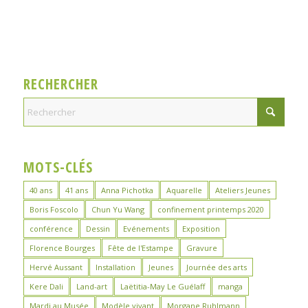
RECHERCHER
MOTS-CLÉS
40 ans
41 ans
Anna Pichotka
Aquarelle
Ateliers Jeunes
Boris Foscolo
Chun Yu Wang
confinement printemps 2020
conférence
Dessin
Evénements
Exposition
Florence Bourges
Fête de l'Estampe
Gravure
Hervé Aussant
Installation
Jeunes
Journée des arts
Kere Dali
Land-art
Laëtitia-May Le Guélaff
manga
Mardi au Musée
Modèle vivant
Morgane Ruhlmann