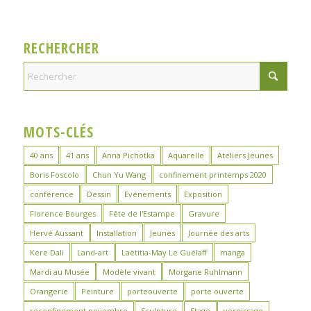
RECHERCHER
MOTS-CLÉS
40 ans
41 ans
Anna Pichotka
Aquarelle
Ateliers Jeunes
Boris Foscolo
Chun Yu Wang
confinement printemps 2020
conférence
Dessin
Evénements
Exposition
Florence Bourges
Fête de l'Estampe
Gravure
Hervé Aussant
Installation
Jeunes
Journée des arts
Kere Dali
Land-art
Laëtitia-May Le Guélaff
manga
Mardi au Musée
Modèle vivant
Morgane Ruhlmann
Orangerie
Peinture
porteouverte
porte ouverte
reconfinement novembre
Sculpture
Stage
vernissage