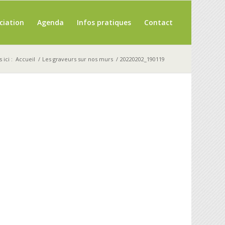
ciation
Agenda
Infos pratiques
Contact
 ici :
Accueil
/
Les graveurs sur nos murs
/
20220202_190119