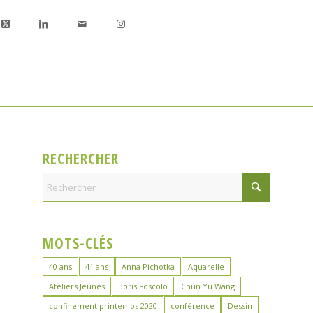
RECHERCHER
MOTS-CLÉS
40 ans
41 ans
Anna Pichotka
Aquarelle
Ateliers Jeunes
Boris Foscolo
Chun Yu Wang
confinement printemps 2020
conférence
Dessin