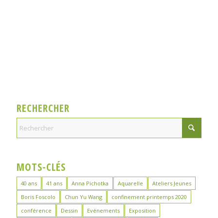
RECHERCHER
MOTS-CLÉS
40 ans
41 ans
Anna Pichotka
Aquarelle
Ateliers Jeunes
Boris Foscolo
Chun Yu Wang
confinement printemps 2020
conférence
Dessin
Evénements
Exposition