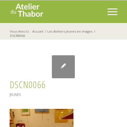
Vous êtes ici :
Accueil
/
Les Ateliers Jeunes en images
/
DSCN0066
DSCN0066
JEUNES