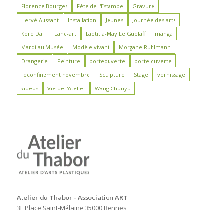
Florence Bourges
Fête de l'Estampe
Gravure
Hervé Aussant
Installation
Jeunes
Journée des arts
Kere Dali
Land-art
Laëtitia-May Le Guélaff
manga
Mardi au Musée
Modèle vivant
Morgane Ruhlmann
Orangerie
Peinture
porteouverte
porte ouverte
reconfinement novembre
Sculpture
Stage
vernissage
videos
Vie de l'Atelier
Wang Chunyu
Atelier du Thabor - Association ART
3E Place Saint-Mélaine 35000 Rennes
-