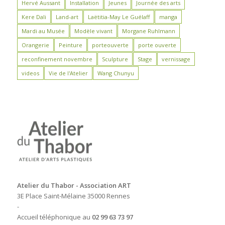
Hervé Aussant
Installation
Jeunes
Journée des arts
Kere Dali
Land-art
Laëtitia-May Le Guélaff
manga
Mardi au Musée
Modèle vivant
Morgane Ruhlmann
Orangerie
Peinture
porteouverte
porte ouverte
reconfinement novembre
Sculpture
Stage
vernissage
videos
Vie de l'Atelier
Wang Chunyu
Atelier du Thabor - Association ART
3E Place Saint-Mélaine 35000 Rennes
-
Accueil téléphonique au
02 99 63 73 97