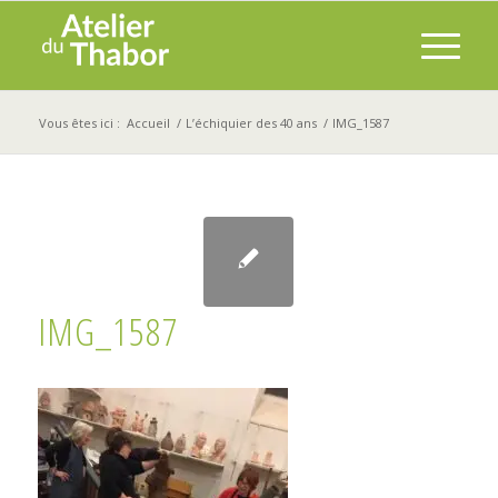
Vous êtes ici :
Accueil
/
L’échiquier des 40 ans
/
IMG_1587
IMG_1587