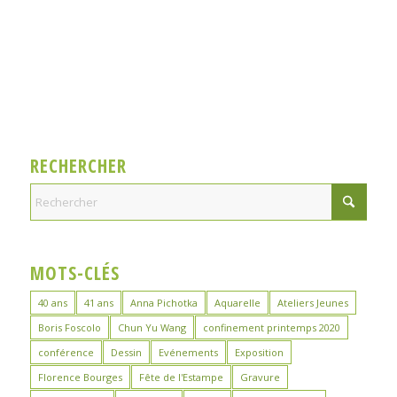
RECHERCHER
MOTS-CLÉS
40 ans
41 ans
Anna Pichotka
Aquarelle
Ateliers Jeunes
Boris Foscolo
Chun Yu Wang
confinement printemps 2020
conférence
Dessin
Evénements
Exposition
Florence Bourges
Fête de l'Estampe
Gravure