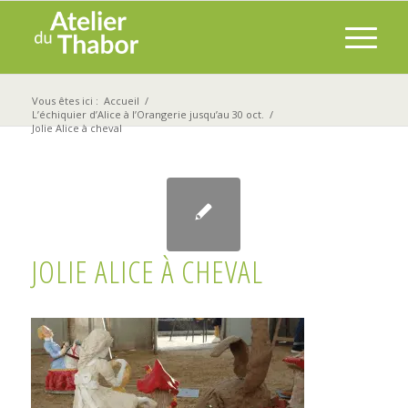
Vous êtes ici :
Accueil
/
L’échiquier d’Alice à l’Orangerie jusqu’au 30 oct.
/
Jolie Alice à cheval
JOLIE ALICE À CHEVAL