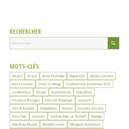
RECHERCHER
MOTS-CLÉS
40 ans
41 ans
Anna Pichotka
Aquarelle
Ateliers Jeunes
Boris Foscolo
Chun Yu Wang
confinement printemps 2020
conférence
Dessin
Evénements
Exposition
Florence Bourges
Fête de l'Estampe
Gravure
Hervé Aussant
Installation
Jeunes
Journée des arts
Kere Dali
Land-art
Laëtitia-May Le Guélaff
manga
Mardi au Musée
Modèle vivant
Morgane Ruhlmann