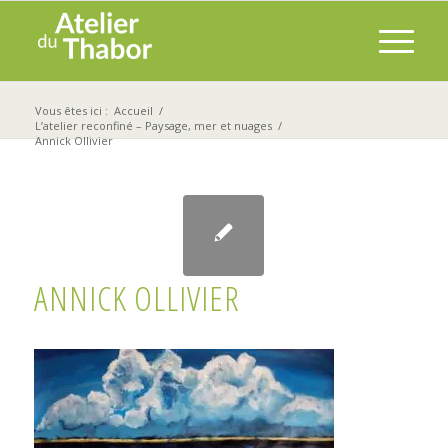
Vous êtes ici :
Accueil
/
L’atelier reconfiné – Paysage, mer et nuages
/
Annick Ollivier
ANNICK OLLIVIER