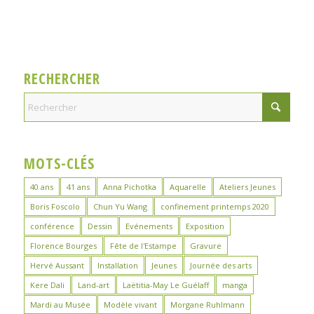
RECHERCHER
MOTS-CLÉS
40 ans
41 ans
Anna Pichotka
Aquarelle
Ateliers Jeunes
Boris Foscolo
Chun Yu Wang
confinement printemps 2020
conférence
Dessin
Evénements
Exposition
Florence Bourges
Fête de l'Estampe
Gravure
Hervé Aussant
Installation
Jeunes
Journée des arts
Kere Dali
Land-art
Laëtitia-May Le Guélaff
manga
Mardi au Musée
Modèle vivant
Morgane Ruhlmann