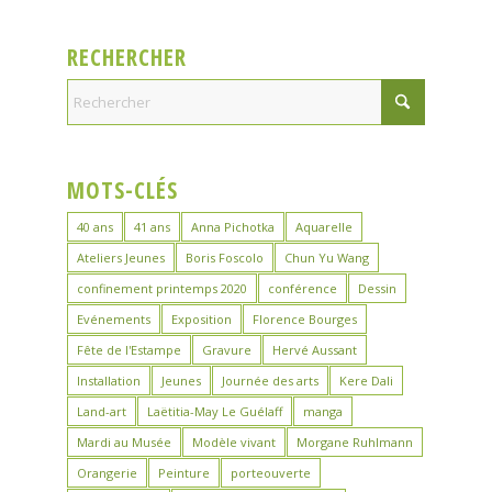
RECHERCHER
MOTS-CLÉS
40 ans
41 ans
Anna Pichotka
Aquarelle
Ateliers Jeunes
Boris Foscolo
Chun Yu Wang
confinement printemps 2020
conférence
Dessin
Evénements
Exposition
Florence Bourges
Fête de l'Estampe
Gravure
Hervé Aussant
Installation
Jeunes
Journée des arts
Kere Dali
Land-art
Laëtitia-May Le Guélaff
manga
Mardi au Musée
Modèle vivant
Morgane Ruhlmann
Orangerie
Peinture
porteouverte