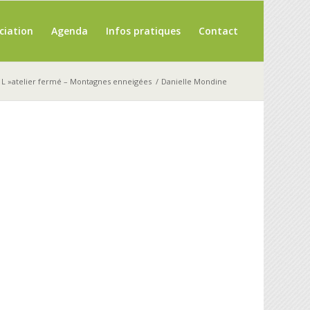
ciation
Agenda
Infos pratiques
Contact
L »atelier fermé – Montagnes enneigées
/
Danielle Mondine