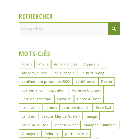
RECHERCHER
MOTS-CLÉS
40 ans
41 ans
Anna Pichotka
Aquarelle
Ateliers Jeunes
Boris Foscolo
Chun Yu Wang
confinement printemps 2020
conférence
Dessin
Evénements
Exposition
Florence Bourges
Fête de l'Estampe
Gravure
Hervé Aussant
Installation
Jeunes
Journée des arts
Kere Dali
Land-art
Laëtitia-May Le Guélaff
manga
Mardi au Musée
Modèle vivant
Morgane Ruhlmann
Orangerie
Peinture
porteouverte