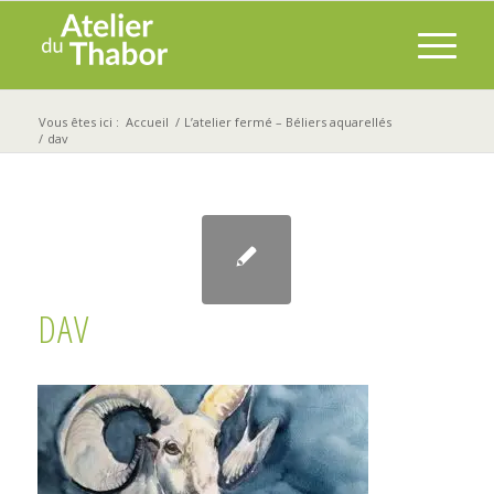
Vous êtes ici :
Accueil
/
L’atelier fermé – Béliers aquarellés
/
dav
DAV