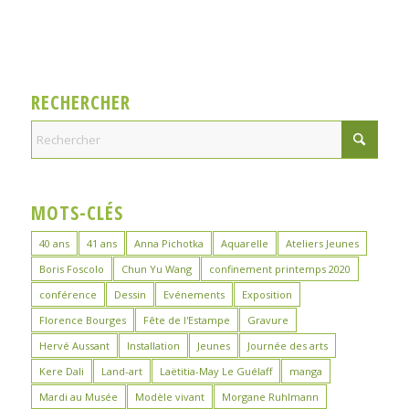
RECHERCHER
MOTS-CLÉS
40 ans
41 ans
Anna Pichotka
Aquarelle
Ateliers Jeunes
Boris Foscolo
Chun Yu Wang
confinement printemps 2020
conférence
Dessin
Evénements
Exposition
Florence Bourges
Fête de l'Estampe
Gravure
Hervé Aussant
Installation
Jeunes
Journée des arts
Kere Dali
Land-art
Laëtitia-May Le Guélaff
manga
Mardi au Musée
Modèle vivant
Morgane Ruhlmann