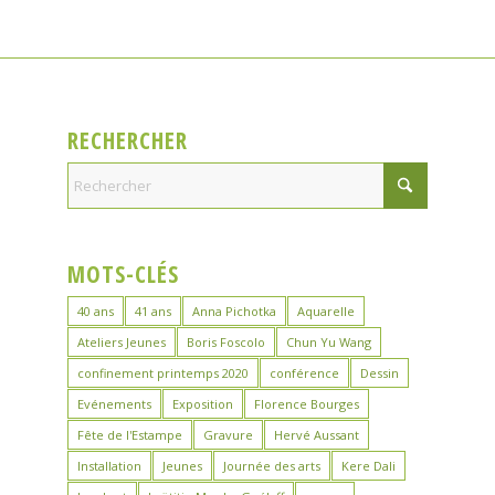
RECHERCHER
MOTS-CLÉS
40 ans
41 ans
Anna Pichotka
Aquarelle
Ateliers Jeunes
Boris Foscolo
Chun Yu Wang
confinement printemps 2020
conférence
Dessin
Evénements
Exposition
Florence Bourges
Fête de l'Estampe
Gravure
Hervé Aussant
Installation
Jeunes
Journée des arts
Kere Dali