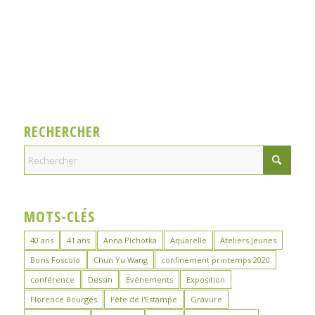
RECHERCHER
MOTS-CLÉS
40 ans
41 ans
Anna Pichotka
Aquarelle
Ateliers Jeunes
Boris Foscolo
Chun Yu Wang
confinement printemps 2020
conférence
Dessin
Evénements
Exposition
Florence Bourges
Fête de l'Estampe
Gravure