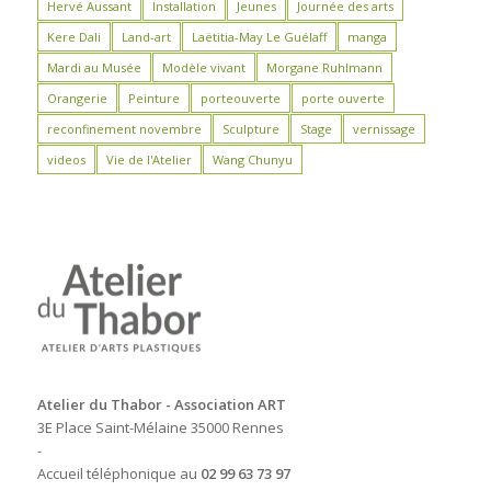
Hervé Aussant
Installation
Jeunes
Journée des arts
Kere Dali
Land-art
Laëtitia-May Le Guélaff
manga
Mardi au Musée
Modèle vivant
Morgane Ruhlmann
Orangerie
Peinture
porteouverte
porte ouverte
reconfinement novembre
Sculpture
Stage
vernissage
videos
Vie de l'Atelier
Wang Chunyu
Atelier du Thabor - Association ART
3E Place Saint-Mélaine 35000 Rennes
-
Accueil téléphonique au
02 99 63 73 97