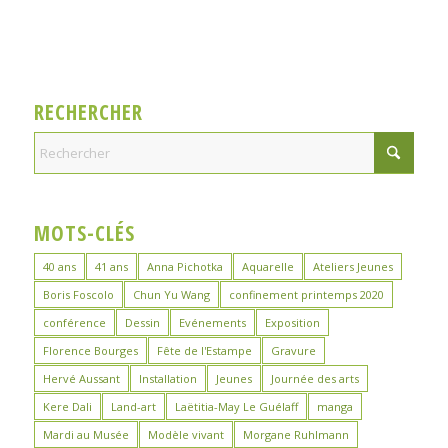
RECHERCHER
MOTS-CLÉS
40 ans
41 ans
Anna Pichotka
Aquarelle
Ateliers Jeunes
Boris Foscolo
Chun Yu Wang
confinement printemps 2020
conférence
Dessin
Evénements
Exposition
Florence Bourges
Fête de l'Estampe
Gravure
Hervé Aussant
Installation
Jeunes
Journée des arts
Kere Dali
Land-art
Laëtitia-May Le Guélaff
manga
Mardi au Musée
Modèle vivant
Morgane Ruhlmann