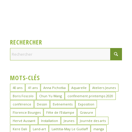
RECHERCHER
MOTS-CLÉS
40 ans
41 ans
Anna Pichotka
Aquarelle
Ateliers Jeunes
Boris Foscolo
Chun Yu Wang
confinement printemps 2020
conférence
Dessin
Evénements
Exposition
Florence Bourges
Fête de l'Estampe
Gravure
Hervé Aussant
Installation
Jeunes
Journée des arts
Kere Dali
Land-art
Laëtitia-May Le Guélaff
manga