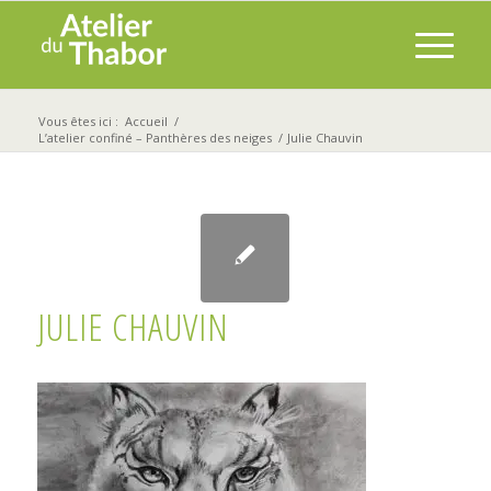
Vous êtes ici :
Accueil
/
L’atelier confiné – Panthères des neiges
/
Julie Chauvin
JULIE CHAUVIN