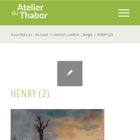
Vous êtes ici :
Accueil
/
L’atelier confiné – Neige
/
HENRY (2)
HENRY (2)