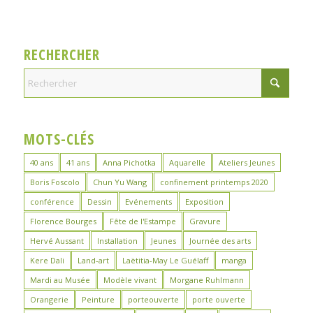
RECHERCHER
MOTS-CLÉS
40 ans
41 ans
Anna Pichotka
Aquarelle
Ateliers Jeunes
Boris Foscolo
Chun Yu Wang
confinement printemps 2020
conférence
Dessin
Evénements
Exposition
Florence Bourges
Fête de l'Estampe
Gravure
Hervé Aussant
Installation
Jeunes
Journée des arts
Kere Dali
Land-art
Laëtitia-May Le Guélaff
manga
Mardi au Musée
Modèle vivant
Morgane Ruhlmann
Orangerie
Peinture
porteouverte
porte ouverte