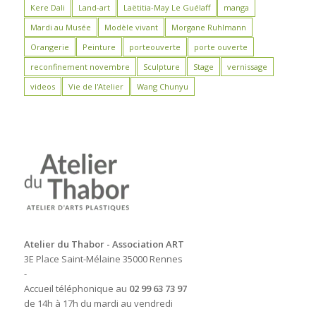
Kere Dali
Land-art
Laëtitia-May Le Guélaff
manga
Mardi au Musée
Modèle vivant
Morgane Ruhlmann
Orangerie
Peinture
porteouverte
porte ouverte
reconfinement novembre
Sculpture
Stage
vernissage
videos
Vie de l'Atelier
Wang Chunyu
Atelier du Thabor - Association ART
3E Place Saint-Mélaine 35000 Rennes
-
Accueil téléphonique au
02 99 63 73 97
de 14h à 17h du mardi au vendredi