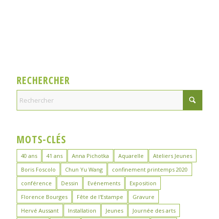
RECHERCHER
MOTS-CLÉS
40 ans
41 ans
Anna Pichotka
Aquarelle
Ateliers Jeunes
Boris Foscolo
Chun Yu Wang
confinement printemps 2020
conférence
Dessin
Evénements
Exposition
Florence Bourges
Fête de l'Estampe
Gravure
Hervé Aussant
Installation
Jeunes
Journée des arts