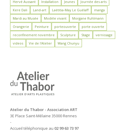
Hervé Aussant
Installation
Jeunes
Journée des arts
Kere Dali
Land-art
Laëtitia-May Le Guélaff
manga
Mardi au Musée
Modèle vivant
Morgane Ruhlmann
Orangerie
Peinture
porteouverte
porte ouverte
reconfinement novembre
Sculpture
Stage
vernissage
videos
Vie de l'Atelier
Wang Chunyu
Atelier du Thabor - Association ART
3E Place Saint-Mélaine 35000 Rennes
-
Accueil téléphonique au
02 99 63 73 97