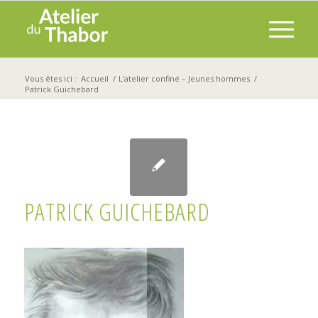
Vous êtes ici :
Accueil
/
L’atelier confiné – Jeunes hommes
/
Patrick Guichebard
PATRICK GUICHEBARD