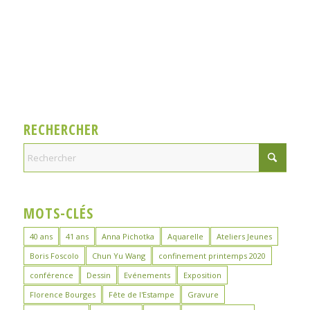
RECHERCHER
MOTS-CLÉS
40 ans
41 ans
Anna Pichotka
Aquarelle
Ateliers Jeunes
Boris Foscolo
Chun Yu Wang
confinement printemps 2020
conférence
Dessin
Evénements
Exposition
Florence Bourges
Fête de l'Estampe
Gravure