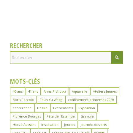
RECHERCHER
MOTS-CLÉS
40 ans
41 ans
Anna Pichotka
Aquarelle
Ateliers Jeunes
Boris Foscolo
Chun Yu Wang
confinement printemps 2020
conférence
Dessin
Evénements
Exposition
Florence Bourges
Fête de l'Estampe
Gravure
Hervé Aussant
Installation
Jeunes
Journée des arts
Kere Dali
Land-art
Laëtitia-May Le Guélaff
manga