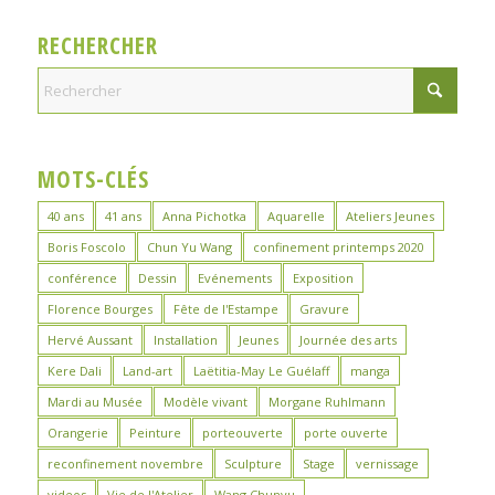
RECHERCHER
MOTS-CLÉS
40 ans
41 ans
Anna Pichotka
Aquarelle
Ateliers Jeunes
Boris Foscolo
Chun Yu Wang
confinement printemps 2020
conférence
Dessin
Evénements
Exposition
Florence Bourges
Fête de l'Estampe
Gravure
Hervé Aussant
Installation
Jeunes
Journée des arts
Kere Dali
Land-art
Laëtitia-May Le Guélaff
manga
Mardi au Musée
Modèle vivant
Morgane Ruhlmann
Orangerie
Peinture
porteouverte
porte ouverte
reconfinement novembre
Sculpture
Stage
vernissage
videos
Vie de l'Atelier
Wang Chunyu