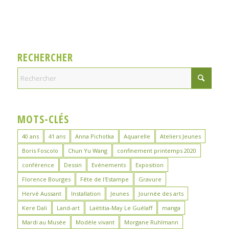
RECHERCHER
MOTS-CLÉS
40 ans
41 ans
Anna Pichotka
Aquarelle
Ateliers Jeunes
Boris Foscolo
Chun Yu Wang
confinement printemps 2020
conférence
Dessin
Evénements
Exposition
Florence Bourges
Fête de l'Estampe
Gravure
Hervé Aussant
Installation
Jeunes
Journée des arts
Kere Dali
Land-art
Laëtitia-May Le Guélaff
manga
Mardi au Musée
Modèle vivant
Morgane Ruhlmann