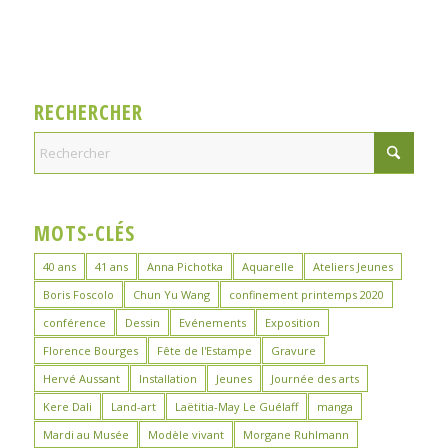
RECHERCHER
MOTS-CLÉS
40 ans
41 ans
Anna Pichotka
Aquarelle
Ateliers Jeunes
Boris Foscolo
Chun Yu Wang
confinement printemps 2020
conférence
Dessin
Evénements
Exposition
Florence Bourges
Fête de l'Estampe
Gravure
Hervé Aussant
Installation
Jeunes
Journée des arts
Kere Dali
Land-art
Laëtitia-May Le Guélaff
manga
Mardi au Musée
Modèle vivant
Morgane Ruhlmann