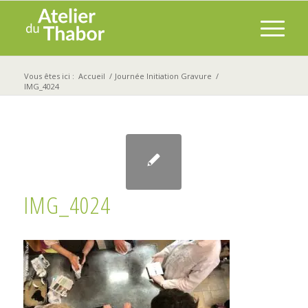
Vous êtes ici :
Accueil
/
Journée Initiation Gravure
/
IMG_4024
IMG_4024