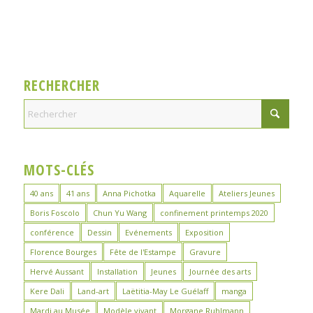
RECHERCHER
MOTS-CLÉS
40 ans
41 ans
Anna Pichotka
Aquarelle
Ateliers Jeunes
Boris Foscolo
Chun Yu Wang
confinement printemps 2020
conférence
Dessin
Evénements
Exposition
Florence Bourges
Fête de l'Estampe
Gravure
Hervé Aussant
Installation
Jeunes
Journée des arts
Kere Dali
Land-art
Laëtitia-May Le Guélaff
manga
Mardi au Musée
Modèle vivant
Morgane Ruhlmann