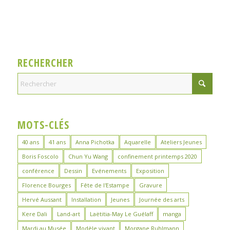
RECHERCHER
MOTS-CLÉS
40 ans
41 ans
Anna Pichotka
Aquarelle
Ateliers Jeunes
Boris Foscolo
Chun Yu Wang
confinement printemps 2020
conférence
Dessin
Evénements
Exposition
Florence Bourges
Fête de l'Estampe
Gravure
Hervé Aussant
Installation
Jeunes
Journée des arts
Kere Dali
Land-art
Laëtitia-May Le Guélaff
manga
Mardi au Musée
Modèle vivant
Morgane Ruhlmann