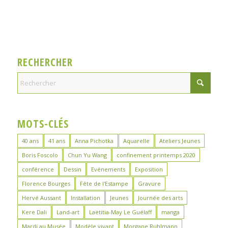
RECHERCHER
MOTS-CLÉS
40 ans
41 ans
Anna Pichotka
Aquarelle
Ateliers Jeunes
Boris Foscolo
Chun Yu Wang
confinement printemps 2020
conférence
Dessin
Evénements
Exposition
Florence Bourges
Fête de l'Estampe
Gravure
Hervé Aussant
Installation
Jeunes
Journée des arts
Kere Dali
Land-art
Laëtitia-May Le Guélaff
manga
Mardi au Musée
Modèle vivant
Morgane Ruhlmann