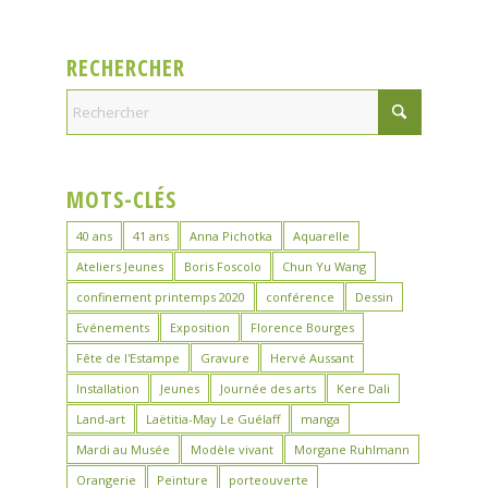
RECHERCHER
MOTS-CLÉS
40 ans
41 ans
Anna Pichotka
Aquarelle
Ateliers Jeunes
Boris Foscolo
Chun Yu Wang
confinement printemps 2020
conférence
Dessin
Evénements
Exposition
Florence Bourges
Fête de l'Estampe
Gravure
Hervé Aussant
Installation
Jeunes
Journée des arts
Kere Dali
Land-art
Laëtitia-May Le Guélaff
manga
Mardi au Musée
Modèle vivant
Morgane Ruhlmann
Orangerie
Peinture
porteouverte