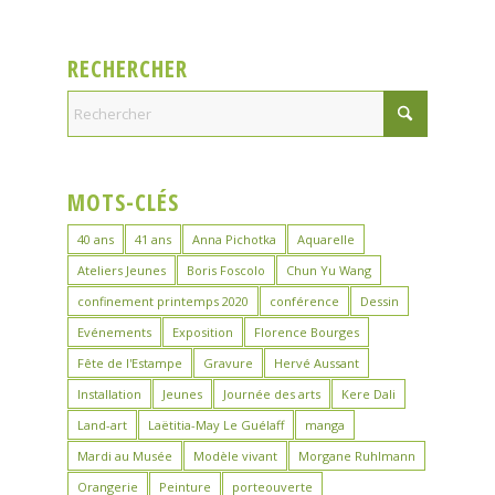
RECHERCHER
MOTS-CLÉS
40 ans
41 ans
Anna Pichotka
Aquarelle
Ateliers Jeunes
Boris Foscolo
Chun Yu Wang
confinement printemps 2020
conférence
Dessin
Evénements
Exposition
Florence Bourges
Fête de l'Estampe
Gravure
Hervé Aussant
Installation
Jeunes
Journée des arts
Kere Dali
Land-art
Laëtitia-May Le Guélaff
manga
Mardi au Musée
Modèle vivant
Morgane Ruhlmann
Orangerie
Peinture
porteouverte