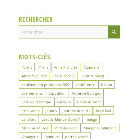
RECHERCHER
MOTS-CLÉS
40 ans
41 ans
Anna Pichotka
Aquarelle
Ateliers Jeunes
Boris Foscolo
Chun Yu Wang
confinement printemps 2020
conférence
Dessin
Evénements
Exposition
Florence Bourges
Fête de l'Estampe
Gravure
Hervé Aussant
Installation
Jeunes
Journée des arts
Kere Dali
Land-art
Laëtitia-May Le Guélaff
manga
Mardi au Musée
Modèle vivant
Morgane Ruhlmann
Orangerie
Peinture
porteouverte