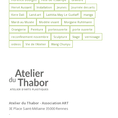
Hervé Aussant
Installation
Jeunes
Journée des arts
Kere Dali
Land-art
Laëtitia-May Le Guélaff
manga
Mardi au Musée
Modèle vivant
Morgane Ruhlmann
Orangerie
Peinture
porteouverte
porte ouverte
reconfinement novembre
Sculpture
Stage
vernissage
videos
Vie de l'Atelier
Wang Chunyu
Atelier du Thabor - Association ART
3E Place Saint-Mélaine 35000 Rennes
-