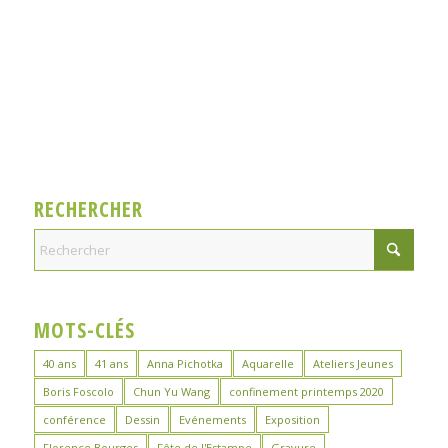
RECHERCHER
MOTS-CLÉS
40 ans
41 ans
Anna Pichotka
Aquarelle
Ateliers Jeunes
Boris Foscolo
Chun Yu Wang
confinement printemps 2020
conférence
Dessin
Evénements
Exposition
Florence Bourges
Fête de l'Estampe
Gravure